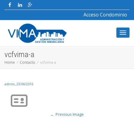
Acceso Condominio
Toggl
vcfvima-a
Home
Contacto
vcfvima-a
navig
,
admin
23/06/2016
Previous Image