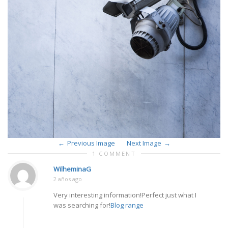
Previous Image
Next Image
1 COMMENT
WilheminaG
2 años ago
Very interesting information!Perfect just what I
was searching for!
Blog range