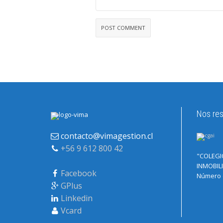
Nos res
contacto@vimagestion.cl
+56 9 612 800 42
"COLEGI
INMOBILI
Facebook
Número d
GPlus
Linkedin
Vcard