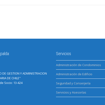
palda:
Servicios
Administración de Condominios
O DE GESTION Y ADMINISTRACION
Administración de Edificio
ARIA DE CHILE"
e Socio: 13-424
Seguridad y Conserjería
Servicios y Asesorías