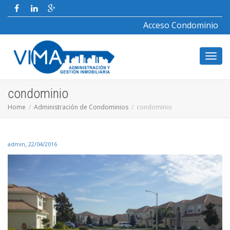
Acceso Condominio
Toggl
condominio
Home
Administración de Condominios
condominio
navig
,
admin
22/04/2016