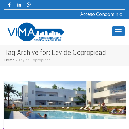
Acceso Condominio
Toggl
Tag Archive for: Ley de Copropiead
Home
Ley de Copropiead
navig