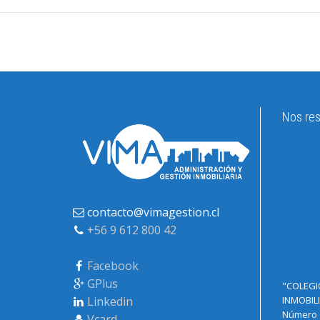
Nos res
contacto@vimagestion.cl
+56 9 612 800 42
Facebook
GPlus
"COLEGI
Linkedin
INMOBILI
Número d
Vcard