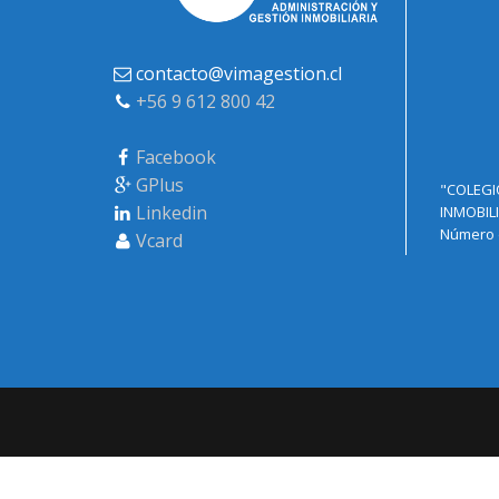
contacto@vimagestion.cl
+56 9 612 800 42
Facebook
GPlus
"COLEGI
Linkedin
INMOBILI
Número d
Vcard