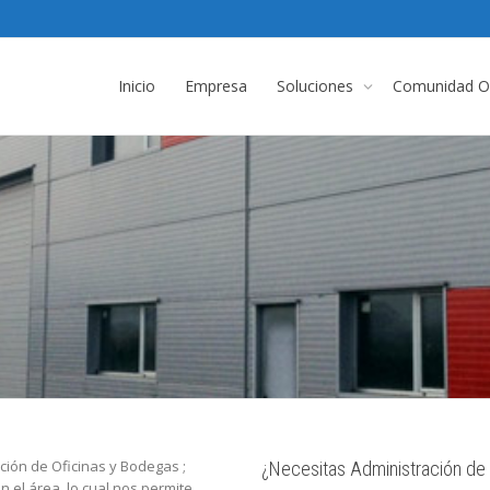
Inicio
Empresa
Soluciones
Comunidad On
ación de Oficinas y Bodegas ;
¿Necesitas Administración d
 el área, lo cual nos permite